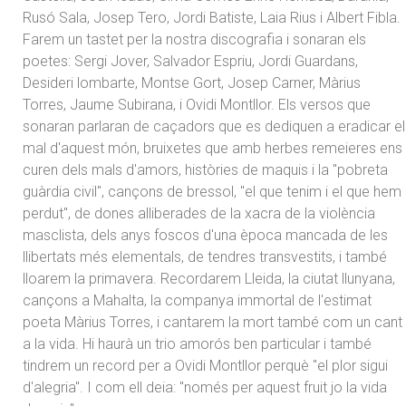
Rusó Sala, Josep Tero, Jordi Batiste, Laia Rius i Albert Fibla.
Farem un tastet per la nostra discografia i sonaran els
poetes: Sergi Jover, Salvador Espriu, Jordi Guardans,
Desideri lombarte, Montse Gort, Josep Carner, Màrius
Torres, Jaume Subirana, i Ovidi Montllor. Els versos que
sonaran parlaran de caçadors que es dediquen a eradicar el
mal d'aquest món, bruixetes que amb herbes remeieres ens
curen dels mals d'amors, històries de maquis i la "pobreta
guàrdia civil", cançons de bressol, "el que tenim i el que hem
perdut", de dones alliberades de la xacra de la violència
masclista, dels anys foscos d'una època mancada de les
llibertats més elementals, de tendres transvestits, i també
lloarem la primavera. Recordarem Lleida, la ciutat llunyana,
cançons a Mahalta, la companya immortal de l'estimat
poeta Màrius Torres, i cantarem la mort també com un cant
a la vida. Hi haurà un trio amorós ben particular i també
tindrem un record per a Ovidi Montllor perquè "el plor sigui
d'alegria". I com ell deia: "només per aquest fruit jo la vida