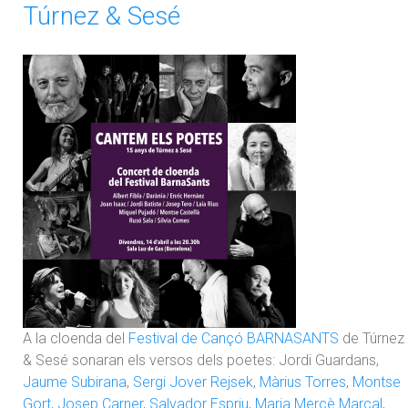
Túrnez & Sesé
A la cloenda del
Festival de Cançó BARNASANTS
de Túrnez
& Sesé sonaran els versos dels poetes: Jordi Guardans,
Jaume Subirana
,
Sergi Jover Rejsek
,
Màrius Torres
,
Montse
Gort
,
Josep Carner
,
Salvador Espriu
,
Maria Mercè Marçal
,