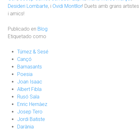
Desideri Lombarte
, i
Ovidi Montllor
! Duets amb grans artistes
i amics!
Publicado en
Blog
Etiquetado como
Túrnez & Sesé
Cançó
Barnasants
Poesia
Joan Isaac
Albert Fibla
Rusó Sala
Enric Hernàez
Josep Tero
Jordi Batiste
Darània