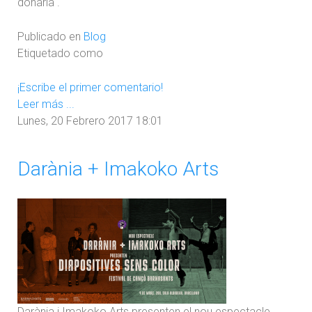
donaria".
Publicado en
Blog
Etiquetado como
¡Escribe el primer comentario!
Leer más ...
Lunes, 20 Febrero 2017 18:01
Darània + Imakoko Arts
Darània i Imakoko Arts presenten el nou espectacle,