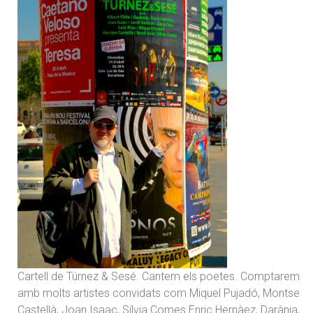
Cartell de Túrnez & Sesé. Cantem els poetes. Comptarem
amb molts artistes convidats com Miquel Pujadó, Montse
Castellà, Joan Isaac, Sílvia Comes Enric Hernàez, Darània,