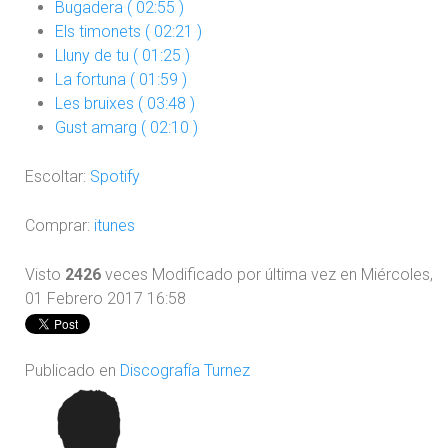
Bugadera ( 02:55 )
Els timonets ( 02:21 )
Lluny de tu ( 01:25 )
La fortuna ( 01:59 )
Les bruixes ( 03:48 )
Gust amarg ( 02:10 )
Escoltar:
Spotify
Comprar:
itunes
Visto
2426
veces
Modificado por última vez en Miércoles,
01 Febrero 2017 16:58
Publicado en
Discografía Turnez