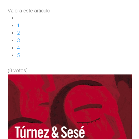
Valora este artículo
1
2
3
4
5
(0 votos)