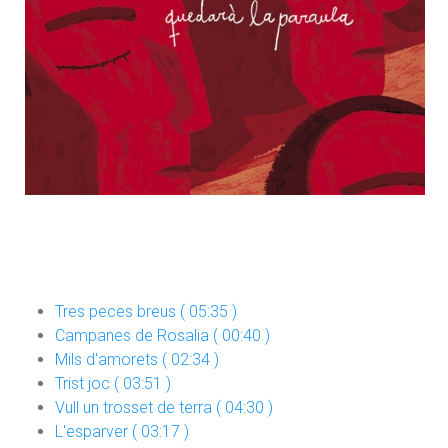
Tres peces breus ( 05:35 )
Campanes de Rosalia ( 00:40 )
Mils d'amorets ( 02:34 )
Trist joc ( 03:51 )
Vull un trosset de terra ( 04:30 )
L'esparver ( 03:17 )